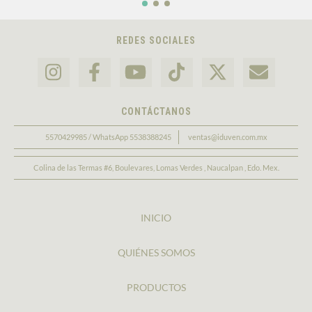
REDES SOCIALES
CONTÁCTANOS
5570429985 / WhatsApp 5538388245
ventas@iduven.com.mx
Colina de las Termas #6, Boulevares, Lomas Verdes , Naucalpan , Edo. Mex.
INICIO
QUIÉNES SOMOS
PRODUCTOS