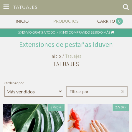
TATUAJES
INICIO
PRODUCTOS
CARRITO
0
📦 ENVÍO GRATIS A TODO 🇲🇽 MX COMPRANDO $2500 O MÁS 🚚
Extensiones de pestañas Iduven
Inicio
/
Tatuajes
TATUAJES
Ordenar por
Filtrar por
27
%
OFF
27
%
OFF