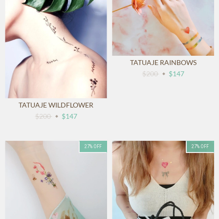
TATUAJE RAINBOWS
$200
$147
TATUAJE WILDFLOWER
$200
$147
27
%
OFF
27
%
OFF