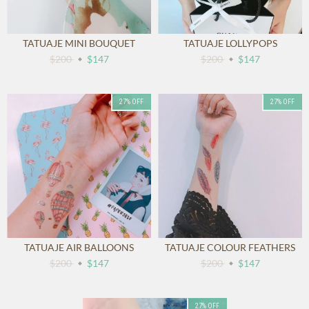
TATUAJE MINI BOUQUET
TATUAJE LOLLYPOPS
$200
$147
$200
$147
27
%
OFF
27
%
OFF
TATUAJE AIR BALLOONS
TATUAJE COLOUR FEATHERS
$200
$147
$200
$147
27
%
OFF