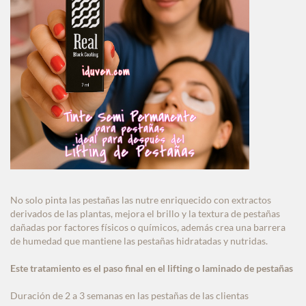
No solo pinta las pestañas las nutre enriquecido con extractos
derivados de las plantas, mejora el brillo y la textura de pestañas
dañadas por factores físicos o químicos, además crea una barrera
de humedad que mantiene las pestañas hidratadas y nutridas.
Este tratamiento es el paso final en el lifting o laminado de pestañas
Duración de 2 a 3 semanas en las pestañas de las clientas