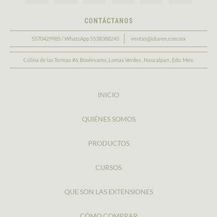
CONTÁCTANOS
5570429985 / WhatsApp 5538388245
ventas@iduven.com.mx
Colina de las Termas #6, Boulevares, Lomas Verdes , Naucalpan , Edo. Mex.
INICIO
QUIÉNES SOMOS
PRODUCTOS
CURSOS
QUE SON LAS EXTENSIONES
CÓMO COMPRAR