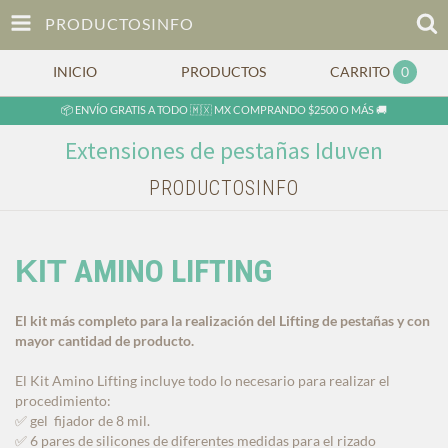
PRODUCTOSINFO
INICIO
PRODUCTOS
CARRITO
0
📦 ENVÍO GRATIS A TODO 🇲🇽 MX COMPRANDO $2500 O MÁS 🚚
Extensiones de pestañas Iduven
PRODUCTOSINFO
AMINO LIFTING
KIT
El kit más completo para la realización del Lifting de pestañas y con
mayor cantidad de producto.
El Kit Amino Lifting incluye todo lo necesario para realizar el
procedimiento:
✅ gel
fijador de 8 mil.
✅ 6 pares de silicones de diferentes medidas para el rizado