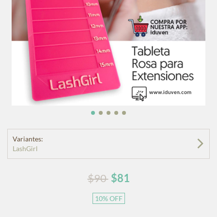
Variantes:
LashGirl
$90
$81
10
%
OFF