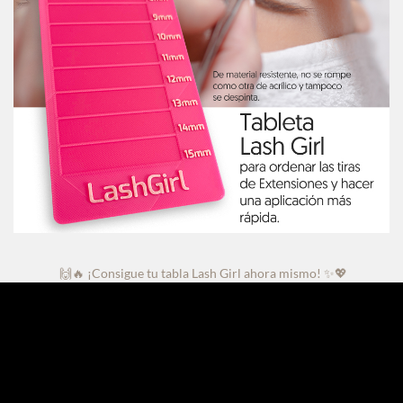
🙌🔥 ¡Consigue tu tabla Lash Girl ahora mismo! ✨💖