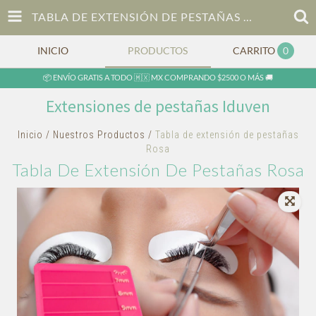
TABLA DE EXTENSIÓN DE PESTAÑAS ROSA
INICIO
PRODUCTOS
CARRITO
0
📦 ENVÍO GRATIS A TODO 🇲🇽 MX COMPRANDO $2500 O MÁS 🚚
Extensiones de pestañas Iduven
Inicio
/
Nuestros Productos
/
Tabla de extensión de pestañas
Rosa
Tabla De Extensión De Pestañas Rosa