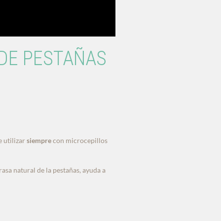
 DE PESTAÑAS
 utilizar
siempre
con microcepillos
rasa natural de la pestañas, ayuda a