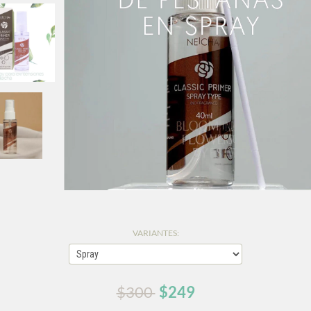
VARIANTES:
$300
$249