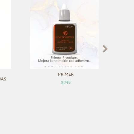
PRIMER
REMO
ÑAS
$249