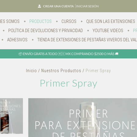
CREAR UNA CUENTA
INICIAR SESIÓN
NES SOMOS
PRODUCTOS
CURSOS
QUE SON LAS EXTENSIONES
POLÍTICA DE DEVOLUCIONES Y PRIVACIDAD
YOUTUBE VIDEOS
P
ADHESIVOS
TIENDA DE EXTENSIONES DE PESTAÑAS VIVEROS DEL VAL
📦 ENVÍO GRATIS A TODO 🇲🇽 MX COMPRANDO $2500 O MÁS 🚚
Inicio
/
Nuestros Productos
/
Primer Spray
Primer Spray