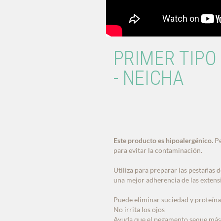
PRIMER TIPO
- NEICHA
Este producto es hipoalergénico.
Pe
para evitar la contaminación.
Utiliza para preparar las pestañas d
una mejor adherencia de las extens
Puede eliminar suciedad y proteína
No irrita los ojos
Ayuda que el pegamento seque más