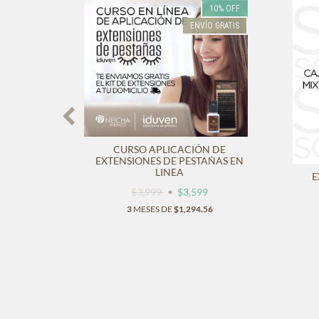
3X2
10
%
OFF
ENVÍO GRATIS
CURSO APLICACIÓN DE
EXTENSIONES DE PESTAÑAS EN
LINEA
NES DE
E
$3,999
$3,599
3
MESES DE
$1,294.56