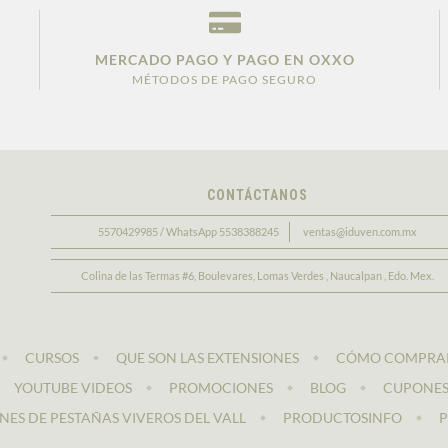
MERCADO PAGO Y PAGO EN OXXO
MÉTODOS DE PAGO SEGURO
.
CONTÁCTANOS
5570429985 / WhatsApp 5538388245
ventas@iduven.com.mx
Colina de las Termas #6, Boulevares, Lomas Verdes , Naucalpan , Edo. Mex.
CURSOS
QUE SON LAS EXTENSIONES
CÓMO COMPRA
YOUTUBE VIDEOS
PROMOCIONES
BLOG
CUPONE
NES DE PESTAÑAS VIVEROS DEL VALL
PRODUCTOSINFO
P