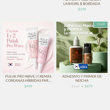
LASHGIRL B BORDADA
$199
13
%
OFF
PULUK PRO WAVE | CREMAS
ADHESIVO Y PRIMER DE
COREANAS HÍBRIDAS PARA
NEICHA
LASH LIFTING
$449
$548
$479