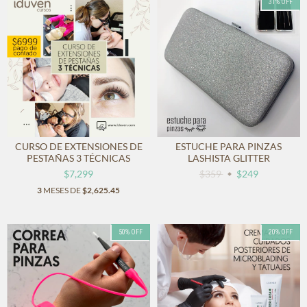
31
%
OFF
CURSO DE EXTENSIONES DE
ESTUCHE PARA PINZAS
PESTAÑAS 3 TÉCNICAS
LASHISTA GLITTER
$7,299
$359
$249
3
MESES DE
$2,625.45
50
%
OFF
20
%
OFF