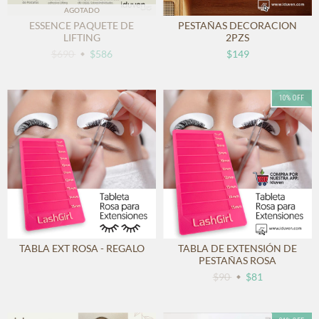
AGOTADO
ESSENCE PAQUETE DE
PESTAÑAS DECORACION
LIFTING
2PZS
$690
$586
$149
10
%
OFF
TABLA EXT ROSA - REGALO
TABLA DE EXTENSIÓN DE
PESTAÑAS ROSA
$90
$81