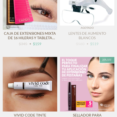
AGOTADO
CAJA DE EXTENSIONES MIXTA
LENTES DE AUMENTO
DE 16 HILERAS Y TABLETA
BLANCOS
PARA EXTENSIONES
$345
$159
$560
$519
20
%
OFF
VIVID CODE TINTE
SELLADOR PARA