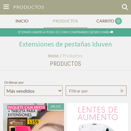
PRODUCTOS
INICIO
PRODUCTOS
CARRITO
0
📦 ENVÍO GRATIS A TODO 🇲🇽 MX COMPRANDO $2500 O MÁS 🚚
Extensiones de pestañas Iduven
Inicio
/
Productos
PRODUCTOS
Ordenar por
Filtrar por
54
%
OFF