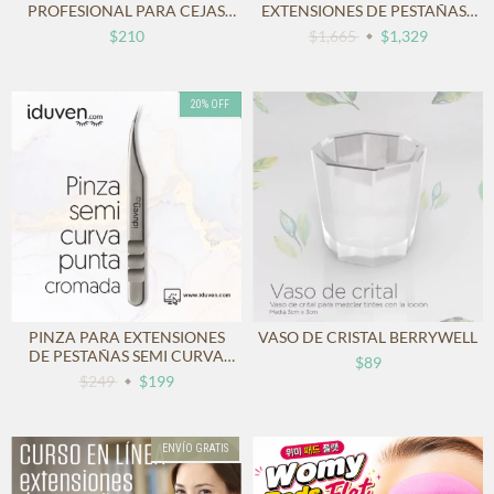
PROFESIONAL PARA CEJAS
EXTENSIONES DE PESTAÑAS -
COREANO SIN AMONIACO NI
MAYOREO 5PZS
$210
$1,665
$1,329
PPD – COLORACIÓN DE
CEJAS CON BRILLO –
FÓRMULA CON ACEITE DE
ARGÁN Y PRACAXI
20
%
OFF
PINZA PARA EXTENSIONES
VASO DE CRISTAL BERRYWELL
DE PESTAÑAS SEMI CURVA
$89
PREMIUM
$249
$199
ENVÍO GRATIS