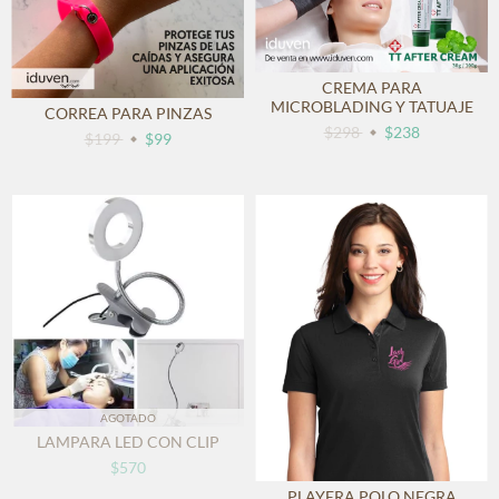
CREMA PARA
MICROBLADING Y TATUAJE
CORREA PARA PINZAS
$298
$238
$199
$99
AGOTADO
LAMPARA LED CON CLIP
$570
PLAYERA POLO NEGRA