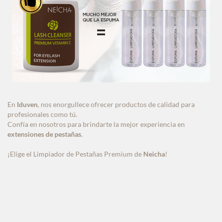
En
Iduven
, nos enorgullece ofrecer productos de calidad para
profesionales como tú.
Confía en nosotros para brindarte la mejor experiencia en
extensiones de pestañas
.
¡Elige el Limpiador de Pestañas Premium de
Neicha
!