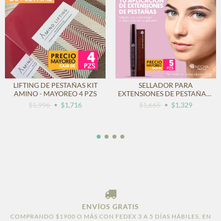
LIFTING DE PESTAÑAS KIT
SELLADOR PARA
AMINO - MAYOREO 4 PZS
EXTENSIONES DE PESTAÑAS -
MAYOREO 5PZS
$1,996
$1,716
$1,665
$1,329
ENVÍOS GRATIS
COMPRANDO $1900 O MÁS CON FEDEX 3 A 5 DÍAS HÁBILES. EN