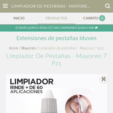
LIMPIADOR DE PESTAÑAS - MAYOREO 7 PZS
INICIO
PRODUCTOS
CARRITO
0
📦 ENVÍO GRATIS A TODO 🇲🇽 MX COMPRANDO $2500 O MÁS 🚚
Extensiones de pestañas Iduven
Inicio
/
Mayoreo
/
Limpiador de pestañas - Mayoreo 7 pzs
Limpiador De Pestañas - Mayoreo 7
Pzs