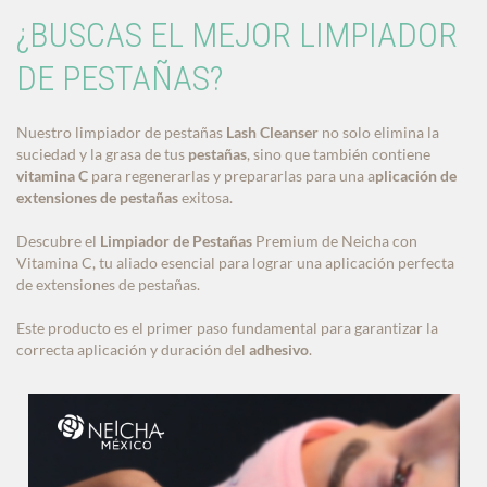
¿BUSCAS EL MEJOR LIMPIADOR
DE PESTAÑAS?
Nuestro limpiador de pestañas
Lash Cleanser
no solo elimina la
suciedad y la grasa de tus
pestañas
, sino que también contiene
vitamina C
para regenerarlas y prepararlas para una a
plicación de
extensiones de pestañas
exitosa.
Descubre el
Limpiador de Pestañas
Premium de Neicha con
Vitamina C, tu aliado esencial para lograr una aplicación perfecta
de extensiones de pestañas.
Este producto es el primer paso fundamental para garantizar la
correcta aplicación y duración del
adhesivo
.