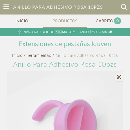
ANILLO PARA ADHESIVO ROSA 10PZS
INICIO
PRODUCTOS
CARRITO
0
📦 ENVÍO GRATIS A TODO 🇲🇽 MX COMPRANDO $2500 O MÁS 🚚
Extensiones de pestañas Iduven
Inicio
/
herramientas
/
Anillo para Adhesivo Rosa 10pzs
Anillo Para Adhesivo Rosa 10pzs