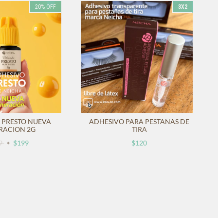
20
%
OFF
3X2
 PRESTO NUEVA
ADHESIVO PARA PESTAÑAS DE
RACION 2G
TIRA
9
$199
$120