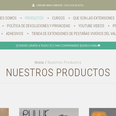
CREAR UNA CUENTA
INICIAR SESIÓN
NES SOMOS
PRODUCTOS
CURSOS
QUE SON LAS EXTENSIONES
POLÍTICA DE DEVOLUCIONES Y PRIVACIDAD
YOUTUBE VIDEOS
P
ADHESIVOS
TIENDA DE EXTENSIONES DE PESTAÑAS VIVEROS DEL VAL
📦 ENVÍO GRATIS A TODO 🇲🇽 MX COMPRANDO $2500 O MÁS 🚚
Inicio
/
Nuestros Productos
NUESTROS PRODUCTOS