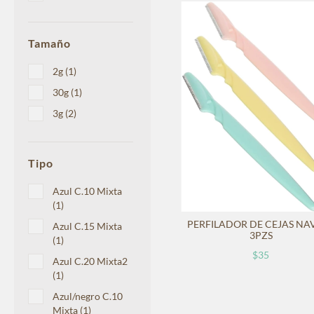
Tamaño
2g (1)
30g (1)
3g (2)
Tipo
Azul C.10 Mixta
(1)
PERFILADOR DE CEJAS NA
Azul C.15 Mixta
3PZS
(1)
$35
Azul C.20 Mixta2
(1)
Azul/negro C.10
Mixta (1)