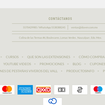
CONTÁCTANOS
5570429985 / WhatsApp 5538388245
ventas@iduven.com.mx
Colina de las Termas #6, Boulevares, Lomas Verdes , Naucalpan , Edo. Mex.
CURSOS
QUE SON LAS EXTENSIONES
CÓMO COMPRA
YOUTUBE VIDEOS
PROMOCIONES
BLOG
CUPONE
NES DE PESTAÑAS VIVEROS DEL VALL
PRODUCTOSINFO
P