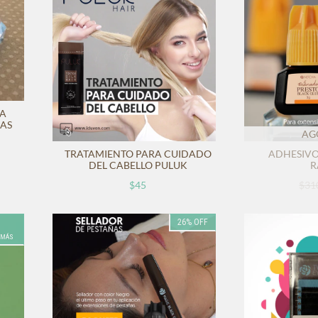
RA
ÑAS
AG
TRATAMIENTO PARA CUIDADO
ADHESIVO
DEL CABELLO PULUK
R
$45
$31
26
%
OFF
 MÁS