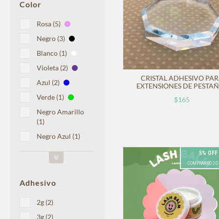
Color
Rosa (5)
Negro (3)
Blanco (1)
Violeta (2)
CRISTAL ADHESIVO PA
Azul (2)
EXTENSIONES DE PESTA
Verde (1)
$165
Negro Amarillo
(1)
Negro Azul (1)
5% OFF
COMPRANDO 2 O
Adhesivo
2g (2)
3g (2)