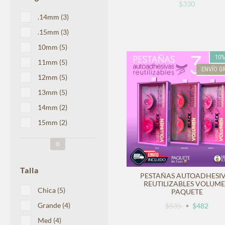
$330
.14mm (3)
.15mm (3)
10mm (5)
10
11mm (5)
ENVÍO GR
12mm (5)
13mm (5)
14mm (2)
15mm (2)
Talla
PESTAÑAS AUTOADHESI
REUTILIZABLES VOLUM
Chica (5)
PAQUETE
Grande (4)
$535
$482
Med (4)