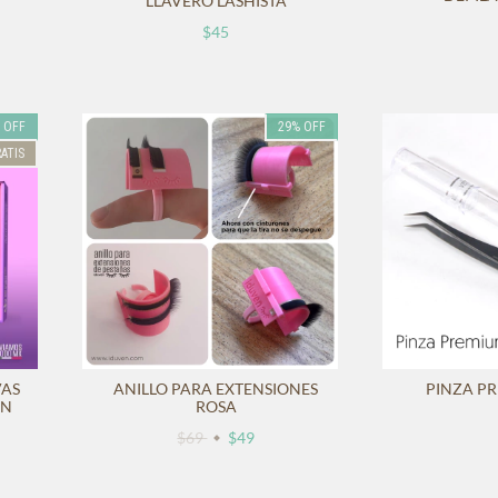
LLAVERO LASHISTA
$45
%
OFF
29
%
OFF
ATIS
VAS
ANILLO PARA EXTENSIONES
PINZA P
EN
ROSA
$69
$49